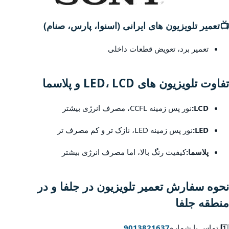
📺
تعمیر تلویزیون های ایرانی (اسنوا، پارس، صنام)
تعمیر برد، تعویض قطعات داخلی
تفاوت تلویزیون های LED، LCD و پلاسما
LCD:
نور پس زمینه CCFL، مصرف انرژی بیشتر
LED:
نور پس زمینه LED، نازک تر و کم مصرف تر
پلاسما:
کیفیت رنگ بالا، اما مصرف انرژی بیشتر
نحوه سفارش تعمیر تلویزیون در جلفا و در
منطقه جلفا
1️⃣ تماس با شماره
9013821637