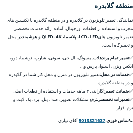
منطقه گلابدره
نمایندگی تعمیر تلویزیون در گلابدره و در منطقه گلابدره با تکنسین های
مجرب و استفاده از قطعات اورجینال، آماده ارائه خدمات تخصصی
تعمیر تلویزیون های
LCD، LED، پلاسما، QLED، 4K و هوشمند
در محل
و تعمیرگاه است.
✅
تعمیر تمام برندها:
سامسونگ، ال جی، سونی، شارپ، توشیبا، دوو،
ایکس ویژن، اسنوا، پارس و...
✅
خدمات در محل:
تعمیر تلویزیون در منزل و محل کار شما در گلابدره
و در منطقه گلابدره
✅
ضمانت تعمیر:
گارانتی ۳ ماهه خدمات و استفاده از قطعات اصلی
✅
تعمیرات تخصصی:
رفع مشکلات تصویر، صدا، پنل، برد، بک لایت و
نرم افزار
📞
تماس فوری:
9013821637
آقای نیازی