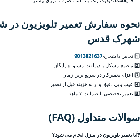
پلاسما:
کیفیت رنگ بالا، اما مصرف انرژی بیشتر
نحوه سفارش تعمیر تلویزیون در 
شهرک قدس
1️⃣ تماس با شماره
9013821637
2️⃣ توضیح مشکل و دریافت مشاوره رایگان
3️⃣ اعزام تعمیرکار در سریع ترین زمان
4️⃣ عیب یابی دقیق و ارائه هزینه قبل از تعمیر
5️⃣ تعمیر تخصصی با ضمانت ۳ ماهه
سوالات متداول (FAQ)
❓
آیا تعمیر تلویزیون در منزل انجام می شود؟