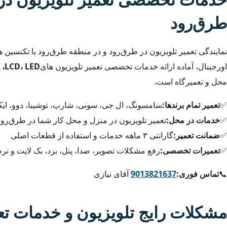
طرق‌رود
نمایندگی تعمیر تلویزیون در طرق‌رود و در منطقه طرق‌رود با تکنسین
اورجینال، آماده ارائه خدمات تخصصی تعمیر تلویزیون های
LCD، LED، پلاسما، QLED، 4K و هوشمند
محل و تعمیرگاه است.
✅
تعمیر تمام برندها:
سامسونگ، ال جی، سونی، شارپ، توشیبا، دوو، ایکس
✅
خدمات در محل:
تعمیر تلویزیون در منزل و محل کار شما در طرق‌رو
✅
ضمانت تعمیر:
گارانتی ۳ ماهه خدمات و استفاده از قطعات اصلی
✅
تعمیرات تخصصی:
رفع مشکلات تصویر، صدا، پنل، برد، بک لایت و نرم
📞
تماس فوری:
9013821637
آقای نیازی
مشکلات رایج تلویزیون و خدمات ت