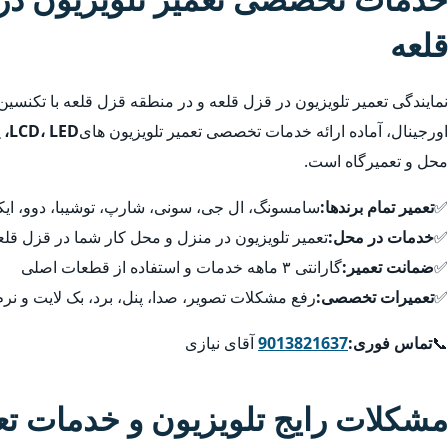
قلعه
نمایندگی تعمیر تلویزیون در قزل قلعه و در منطقه قزل قلعه با تکنس
اورجینال، آماده ارائه خدمات تخصصی تعمیر تلویزیون های
LCD، LED، پلاسما، QLED، 4K و هوشمند
محل و تعمیرگاه است.
✅
تعمیر تمام برندها:
سامسونگ، ال جی، سونی، شارپ، توشیبا، دوو، ایکس
✅
خدمات در محل:
تعمیر تلویزیون در منزل و محل کار شما در قزل قل
✅
ضمانت تعمیر:
گارانتی ۳ ماهه خدمات و استفاده از قطعات اصلی
✅
تعمیرات تخصصی:
رفع مشکلات تصویر، صدا، پنل، برد، بک لایت و نرم
📞
تماس فوری:
9013821637
آقای نیازی
مشکلات رایج تلویزیون و خدمات ت