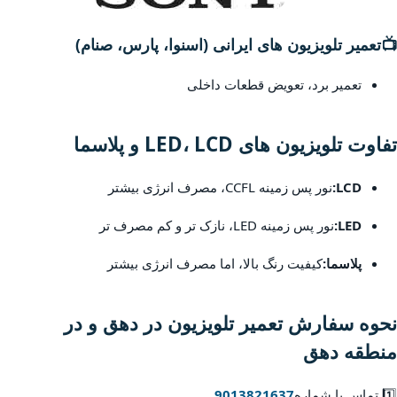
📺
تعمیر تلویزیون های ایرانی (اسنوا، پارس، صنام)
تعمیر برد، تعویض قطعات داخلی
تفاوت تلویزیون های LED، LCD و پلاسما
LCD:
نور پس زمینه CCFL، مصرف انرژی بیشتر
LED:
نور پس زمینه LED، نازک تر و کم مصرف تر
پلاسما:
کیفیت رنگ بالا، اما مصرف انرژی بیشتر
نحوه سفارش تعمیر تلویزیون در دهق و در
منطقه دهق
1️⃣ تماس با شماره
9013821637