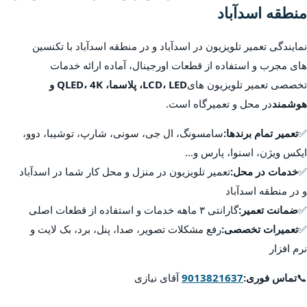
منطقه اسدآباد
نمایندگی تعمیر تلویزیون در اسدآباد و در منطقه اسدآباد با تکنسین
های مجرب و استفاده از قطعات اورجینال، آماده ارائه خدمات
تخصصی تعمیر تلویزیون های
LCD، LED، پلاسما، QLED، 4K و
هوشمند
در محل و تعمیرگاه است.
✅
تعمیر تمام برندها:
سامسونگ، ال جی، سونی، شارپ، توشیبا، دوو،
ایکس ویژن، اسنوا، پارس و...
✅
خدمات در محل:
تعمیر تلویزیون در منزل و محل کار شما در اسدآباد
و در منطقه اسدآباد
✅
ضمانت تعمیر:
گارانتی ۳ ماهه خدمات و استفاده از قطعات اصلی
✅
تعمیرات تخصصی:
رفع مشکلات تصویر، صدا، پنل، برد، بک لایت و
نرم افزار
📞
تماس فوری:
9013821637
آقای نیازی